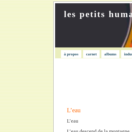
les petits hum
à propos
carnet
albums
indu
L’eau
L’eau
L’eau descend de la montagne,