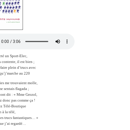
eté un Sport-Elec,
s contente, il est bien ;
faire plein d’trucs avec
qu’j’marche au 220
es me trouvaient molle,
e sentais flagada ;
’ont dit : « Mme Grozol,
ez donc pas comme ça !
z Télé-Boutique
 à la télé,
des trucs fantastiques… »
que j’ai regardé…