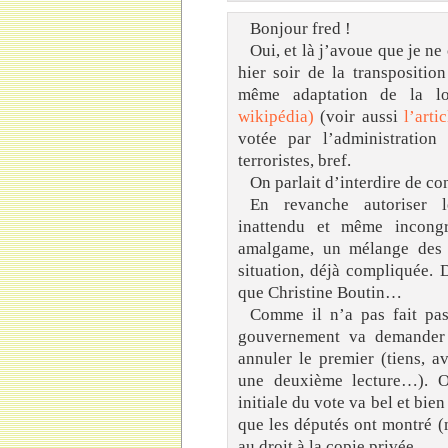
Bonjour fred !
Oui, et là j’avoue que je n
hier soir de la transpositio
même adaptation de la 
wikipédia)
(voir aussi
l’arti
votée par l’administration
terroristes, bref.
On parlait d’interdire de co
En revanche autoriser l
inattendu et même incongr
amalgame, un mélange des g
situation, déjà compliquée.
que Christine Boutin…
Comme il n’a pas fait pass
gouvernement va demander 
annuler le premier (tiens, a
une deuxième lecture…). O
initiale du vote va bel et bie
que les députés ont montré 
au droit à la copie privée.