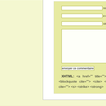
no
e-
si
XHTML:
<a href="" title=""
<blockquote cite=""> <cite>
cite=""> <s> <strike> <strong>