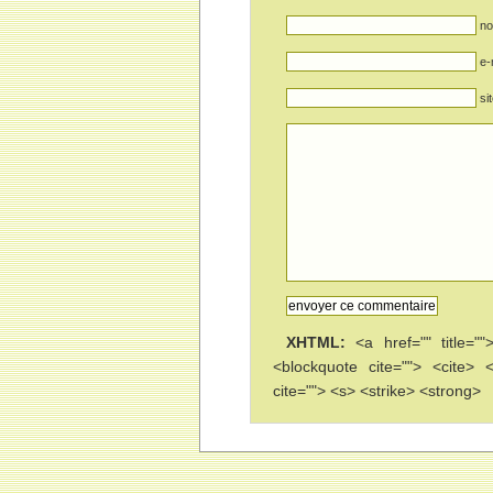
no
e-
si
XHTML:
<a href="" title=""
<blockquote cite=""> <cite>
cite=""> <s> <strike> <strong>